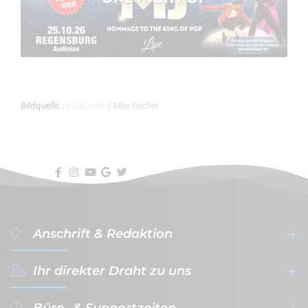
Bildquelle
:
pexels.com
|
Max Fischer
Anschrift & Redaktion
Ihr direkter Draht zu uns
filterVERLAG GmbH & Co. KG
- Werbeagentur & Verlag -
Büro- & Supportzeiten