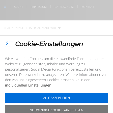
check us on Google
SUCHE
IMPRESSUM
DATENSCHUTZ
KONTAKT
Unser Redaktions- und Support-Team ist im Augenblick
nicht telefonisch erreichbar. Sie können uns jedoch
jederzeit
eine E-Mail
schreiben
!
© 2002 - 2026 FILTERVERLAG
MADE WITH
Cookie-Einstellungen
Wir verwenden Cookies, um die einwandfreie Funktion unserer
Website zu gewährleisten, Inhalte und Werbung zu
personalisieren, Social Media-Funktionen bereitzustellen und
unseren Datenverkehr zu analysieren. Weitere Informationen zu
den von uns eingesetzten Cookies erhalten Sie in den
individuellen Einstellungen
.
ALLE AKZEPTIEREN
NOTWENDIGE COOKIES AKZEPTIEREN