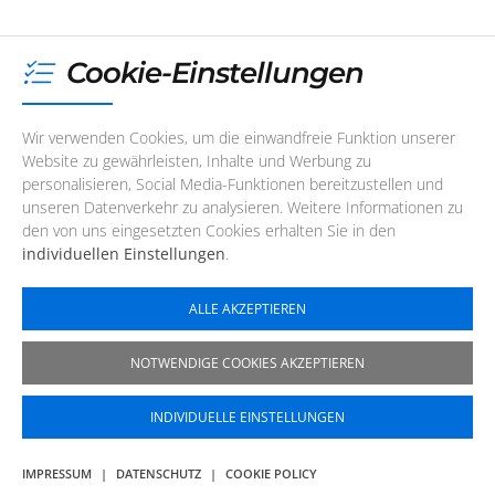
WERBUNG
Cookie-Einstellungen
Wir verwenden Cookies, um die einwandfreie Funktion unserer
Website zu gewährleisten, Inhalte und Werbung zu
personalisieren, Social Media-Funktionen bereitzustellen und
unseren Datenverkehr zu analysieren. Weitere Informationen zu
den von uns eingesetzten Cookies erhalten Sie in den
individuellen Einstellungen
.
ALLE AKZEPTIEREN
12. August 2026
, 19:00
Testament
NOTWENDIGE COOKIES AKZEPTIEREN
Testament präsentieren mit Titans Of Creation ihr
dreizehntes Studioalbum und liefern modernen
INDIVIDUELLE EINSTELLUNGEN
Thrash Metal auf höchstem Niveau.
IMPRESSUM
|
DATENSCHUTZ
|
COOKIE POLICY