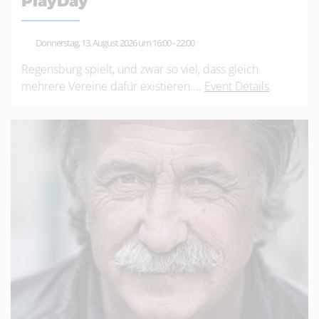
PlayDay
Donnerstag, 13. August 2026 um 16:00
-
22:00
Regensburg spielt, und zwar so viel, dass gleich
mehrere Vereine dafür existieren....
Event Details
.