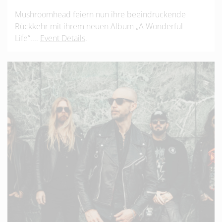
Mushroomhead feiern nun ihre beeindruckende
Rückkehr mit ihrem neuen Album „A Wonderful
Life“....
Event Details
.