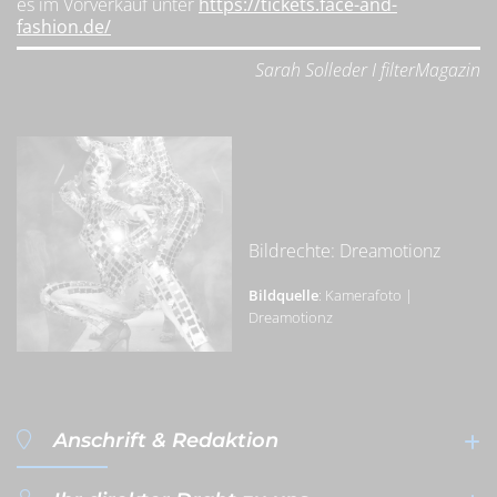
es im Vorverkauf unter
https://tickets.face-and-
fashion.de/
Sarah Solleder I filterMagazin
Bildrechte: Dreamotionz
Bildquelle
:
Kamerafoto
|
Dreamotionz
Anschrift & Redaktion