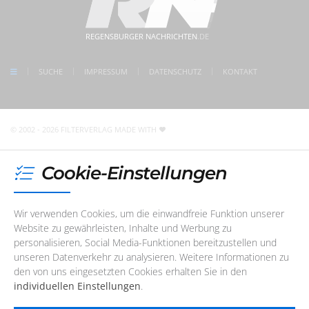
5 Min. Gehweg zum Bahnhof Regensburg
Mittwoch
08:30 - 17:00 Uhr
kostenlose Parkplätze direkt vor der Tür
meet us on facebook
Donnerstag
08:30 - 17:00 Uhr
REGENSBURGER NACHRICHTEN
.DE
follow us on Instagram
Freitag
08:30 - 17:00 Uhr
check us on Google
SUCHE
IMPRESSUM
DATENSCHUTZ
KONTAKT
Unser Redaktions- und Support-Team ist im Augenblick
nicht telefonisch erreichbar. Sie können uns jedoch
jederzeit
eine E-Mail
schreiben
!
© 2002 - 2026 FILTERVERLAG
MADE WITH
Cookie-Einstellungen
Wir verwenden Cookies, um die einwandfreie Funktion unserer
Website zu gewährleisten, Inhalte und Werbung zu
personalisieren, Social Media-Funktionen bereitzustellen und
unseren Datenverkehr zu analysieren. Weitere Informationen zu
den von uns eingesetzten Cookies erhalten Sie in den
individuellen Einstellungen
.