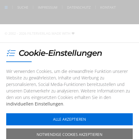
check us on Google
SUCHE
IMPRESSUM
DATENSCHUTZ
KONTAKT
Unser Redaktions- und Support-Team ist im Augenblick
nicht telefonisch erreichbar. Sie können uns jedoch
jederzeit
eine E-Mail
schreiben
!
© 2002 - 2026 FILTERVERLAG
MADE WITH
Cookie-Einstellungen
Wir verwenden Cookies, um die einwandfreie Funktion unserer
Website zu gewährleisten, Inhalte und Werbung zu
personalisieren, Social Media-Funktionen bereitzustellen und
unseren Datenverkehr zu analysieren. Weitere Informationen zu
den von uns eingesetzten Cookies erhalten Sie in den
individuellen Einstellungen
.
ALLE AKZEPTIEREN
NOTWENDIGE COOKIES AKZEPTIEREN