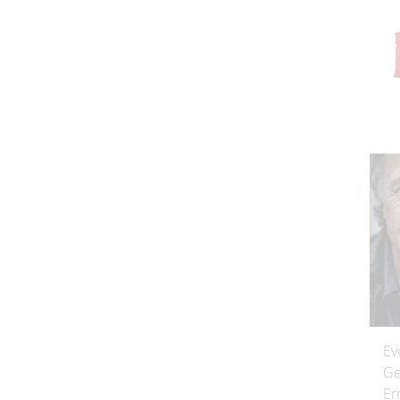
Ev
Ge
Er