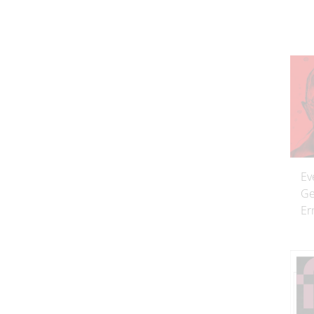
Ev
Ge
Er