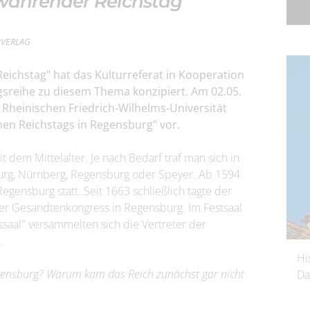
rwährender Reichstag
erVERLAG
ichstag" hat das Kulturreferat in Kooperation
gsreihe zu diesem Thema konzipiert. Am 02.05.
r Rheinischen Friedrich-Wilhelms-Universität
en Reichstags in Regensburg" vor.
t dem Mittelalter. Je nach Bedarf traf man sich in
burg, Nürnberg, Regensburg oder Speyer. Ab 1594
egensburg statt. Seit 1663 schließlich tagte der
er Gesandtenkongress in Regensburg. Im Festsaal
saal" versammelten sich die Vertreter der
.
Hi
gensburg? Warum kam das Reich zunächst gar nicht
Da