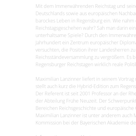
Mit dem Immerwährenden Reichstag und seine
Deutschlands sowie aus europäischen Nachbars
barockes Leben in Regensburg ein. Wie nahm d
Reichstagsgeschehen wahr? Sah man darin eine
unterhaltsame Spiele? Durch den Immerwähre
Jahrhundert ein Zentrum europäischer Diplom
versuchten, die Position ihrer Landesherren zu 
Reichsständeversammlung zu vergrößern. Es bl
Regensburger Reichstagen wirklich reale Politi
Maximilian Lanzinner liefert in seinem Vortrag
stellt auch kurz die Hybrid-Edition zum Regen
Der Referent ist seit 2001 Professor an der Rh
der Abteilung Frühe Neuzeit. Der Schwerpunkt 
Bereichen Reichsgeschichte und europäische G
Maximilian Lanzinner ist unter anderem auch M
Kommission bei der Bayerischen Akademie de