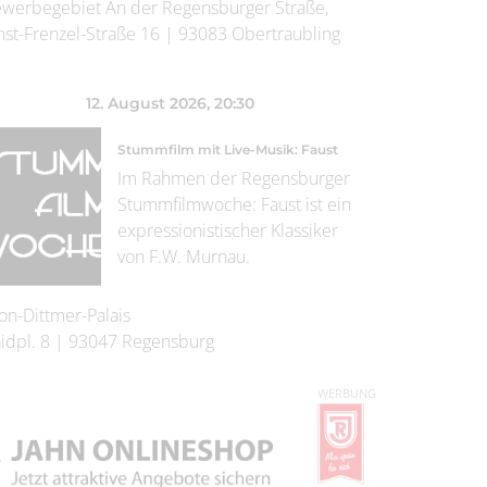
werbegebiet An der Regensburger Straße,
nst-Frenzel-Straße 16
|
93083
Obertraubling
12. August 2026
, 20:30
Stummfilm mit Live-Musik: Faust
Im Rahmen der Regensburger
Stummfilmwoche: Faust ist ein
expressionistischer Klassiker
von F.W. Murnau.
on-Dittmer-Palais
idpl. 8
|
93047
Regensburg
WERBUNG