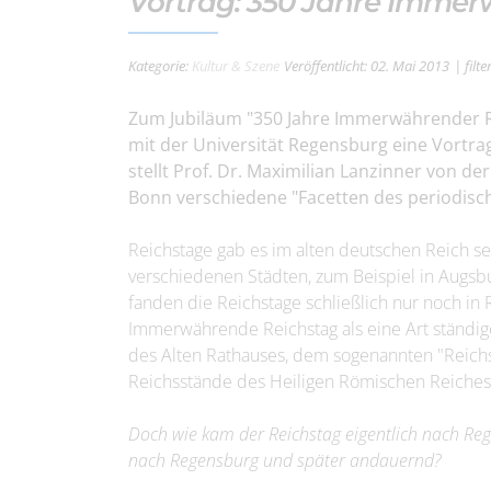
Vortrag: 350 Jahre Imme
Kategorie:
Kultur & Szene
Veröffentlicht: 02. Mai 2013
| filt
Zum Jubiläum "350 Jahre Immerwährender Re
mit der Universität Regensburg eine Vortra
stellt Prof. Dr. Maximilian Lanzinner von de
Bonn verschiedene "Facetten des periodisch
Reichstage gab es im alten deutschen Reich sei
verschiedenen Städten, zum Beispiel in Augs
fanden die Reichstage schließlich nur noch in R
Immerwährende Reichstag als eine Art ständig
des Alten Rathauses, dem sogenannten "Reichs
Reichsstände des Heiligen Römischen Reiches
Doch wie kam der Reichstag eigentlich nach Re
nach Regensburg und später andauernd?