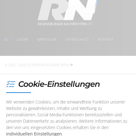
Montag
08:30 - 17:00 Uhr
im Herzen der Regensburger Altstadt
www.regensburger-nachrichten.de
Dienstag
08:30 - 17:00 Uhr
5 Min. Gehweg zum Bahnhof Regensburg
Mittwoch
08:30 - 17:00 Uhr
kostenlose Parkplätze direkt vor der Tür
meet us on facebook
Donnerstag
08:30 - 17:00 Uhr
REGENSBURGER NACHRICHTEN
.DE
follow us on Instagram
Freitag
08:30 - 17:00 Uhr
check us on Google
SUCHE
IMPRESSUM
DATENSCHUTZ
KONTAKT
Unser Redaktions- und Support-Team ist im Augenblick
nicht telefonisch erreichbar. Sie können uns jedoch
jederzeit
eine E-Mail
schreiben
!
© 2002 - 2026 FILTERVERLAG
MADE WITH
Cookie-Einstellungen
Wir verwenden Cookies, um die einwandfreie Funktion unserer
Website zu gewährleisten, Inhalte und Werbung zu
personalisieren, Social Media-Funktionen bereitzustellen und
unseren Datenverkehr zu analysieren. Weitere Informationen zu
den von uns eingesetzten Cookies erhalten Sie in den
individuellen Einstellungen
.