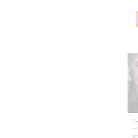
Ev
Ge
Er