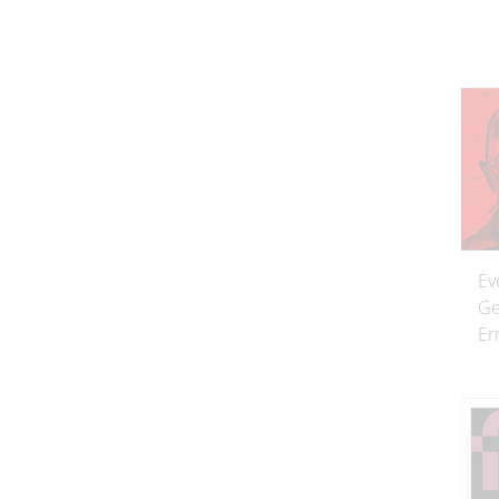
Ev
Ge
Er