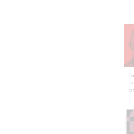
Ev
Ge
Er