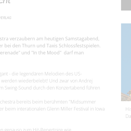
cht
rVERLAG
estra verzaubern am heutigen Samstagabend,
ler bei den Thurn und Taxis Schlossfestspielen.
Serenade" und "In the Mood" darf man
gant - die legendären Melodien des US-
rs werden wiederbelebt! Und zwar von Andrej
ntem Swing-Sound durch den Konzertabend führen
rchestra bereits beim berühmten "Midsummer
 beim interationalen Glenn Miller Festival in Iowa
Hi
Da
en genauso zum Hit-Repertoire wie