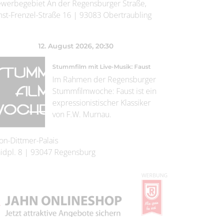
werbegebiet An der Regensburger Straße,
nst-Frenzel-Straße 16
|
93083
Obertraubling
12. August 2026
, 20:30
Stummfilm mit Live-Musik: Faust
Im Rahmen der Regensburger
Stummfilmwoche: Faust ist ein
expressionistischer Klassiker
von F.W. Murnau.
on-Dittmer-Palais
idpl. 8
|
93047
Regensburg
WERBUNG