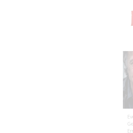
Ev
Ge
Er