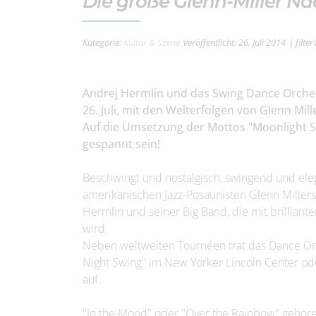
Die große Glenn-Miller Na
Kategorie:
Kultur & Szene
Veröffentlicht: 26. Juli 2014
| filte
Andrej Hermlin und das Swing Dance Orch
26. Juli, mit den Welterfolgen von Glenn Mil
Auf die Umsetzung der Mottos "Moonlight 
gespannt sein!
Beschwingt und nostalgisch, swingend und ele
amerikanischen Jazz-Posaunisten Glenn Mille
Hermlin und seiner Big Band, die mit brillia
wird.
Neben weltweiten Tournéen trat das Dance O
Night Swing" im New Yorker Lincoln Center oder
auf.
"In the Mood" oder "Over the Rainbow" gehör