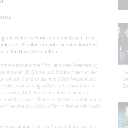
er
rVERLAG
ingt ein weiteres Kinderbuch mit Geschichten
hüler der 20 teilnehmenden Schulen konnten
ch in den Händen zu halten
.
 schreiben für Kinder" im Landkreis Regensburg
s Jahr waren 20 Grund- und Mittelschulen an der
Ev
, Konrektorin der Grundschule Wörth-Wiesent und
Ge
nden Buchvorstellung, präsentierte zusammen mit
Er
isterin Elisabeth Kerscher und dem Schulrat
. Im Rahmen der Aktion entstanden 538 Beiträge,
t ? Reichtum durch Vielfalt" in dem Kinderbuch
rden gesammelt von der Projektleiterin, welche