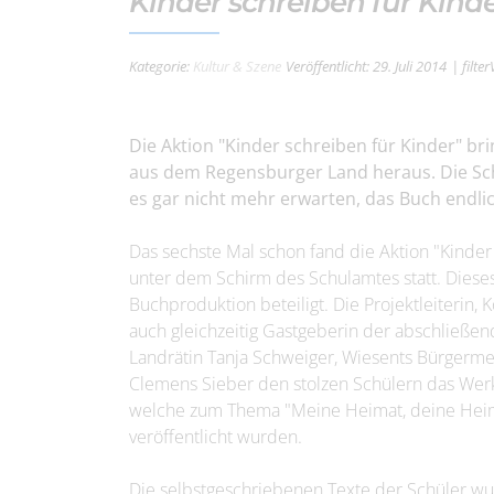
Kinder schreiben für Kind
Kategorie:
Kultur & Szene
Veröffentlicht: 29. Juli 2014
| filte
Die Aktion "Kinder schreiben für Kinder" br
aus dem Regensburger Land heraus. Die Sc
es gar nicht mehr erwarten, das Buch endli
Das sechste Mal schon fand die Aktion "Kinder
unter dem Schirm des Schulamtes statt. Diese
Buchproduktion beteiligt. Die Projektleiterin
auch gleichzeitig Gastgeberin der abschließe
Landrätin Tanja Schweiger, Wiesents Bürgerme
Clemens Sieber den stolzen Schülern das Werk
welche zum Thema "Meine Heimat, deine Heima
veröffentlicht wurden.
Die selbstgeschriebenen Texte der Schüler wu