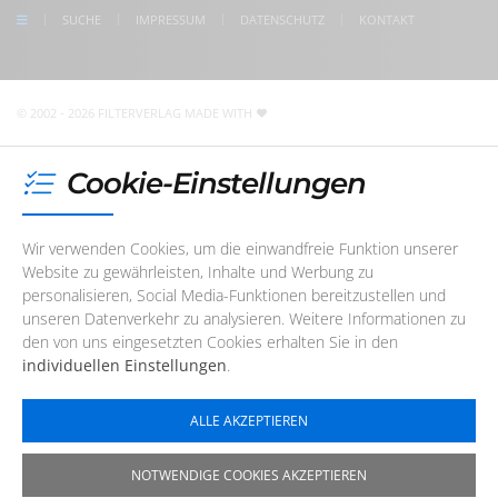
check us on Google
SUCHE
IMPRESSUM
DATENSCHUTZ
KONTAKT
Unser Redaktions- und Support-Team ist im Augenblick
nicht telefonisch erreichbar. Sie können uns jedoch
jederzeit
eine E-Mail
schreiben
!
© 2002 - 2026 FILTERVERLAG
MADE WITH
Cookie-Einstellungen
Wir verwenden Cookies, um die einwandfreie Funktion unserer
Website zu gewährleisten, Inhalte und Werbung zu
personalisieren, Social Media-Funktionen bereitzustellen und
unseren Datenverkehr zu analysieren. Weitere Informationen zu
den von uns eingesetzten Cookies erhalten Sie in den
individuellen Einstellungen
.
ALLE AKZEPTIEREN
NOTWENDIGE COOKIES AKZEPTIEREN