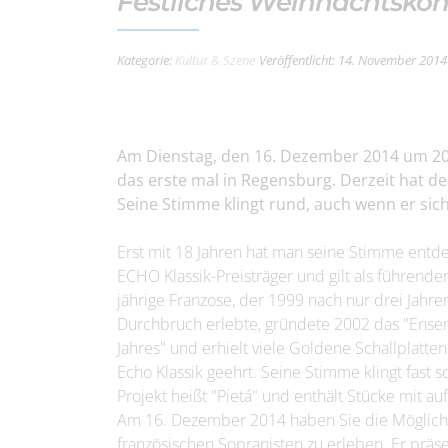
Festliches Weihnachtskonz
Kategorie:
Kultur & Szene
Veröffentlicht: 14. November 2014
Am Dienstag, den 16. Dezember 2014 um 20 
das erste mal in Regensburg. Derzeit hat d
Seine Stimme klingt rund, auch wenn er sich
Erst mit 18 Jahren hat man seine Stimme entdec
ECHO Klassik-Preisträger und gilt als führende
jährige Franzose, der 1999 nach nur drei Jahr
Durchbruch erlebte, gründete 2002 das "Ense
Jahres" und erhielt viele Goldene Schallplatt
Echo Klassik geehrt. Seine Stimme klingt fast 
Projekt heißt "Pietá" und enthält Stücke mit au
Am 16. Dezember 2014 haben Sie die Möglichk
französischen Sopranisten zu erleben. Er präs