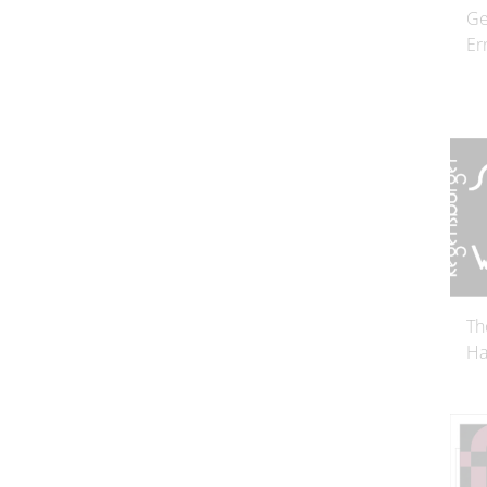
Ge
Er
Th
Ha