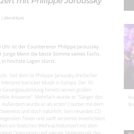
ert mit Philippe Jaroussky
| filterVERLAG
Uhr ist der Counterenor Philippe Jaroussky
er junge Mann die beste Stimme seines Fachs.
 in höchste Lagen stürzt.
kt. Seit dem ist Philippe Jaroussky dreifacher
r Interpret barocker Musik in Europa. Der 35-
en Gesangsausbildung bereits seinen großen
mble Artaserse". Mehrfach wurde er "Sänger des
Ko
en. Außerdem wurde er als erster Counter mit dem
Br
schwerelos und doch natürlich. Sein neuestes CD-
fregenden Tönen und sanft verzierter Innerlichkeit.
eit ein festliches Weihnachtskonzert mit dem
entiert Opernarien und sakrale Seelenmusik des