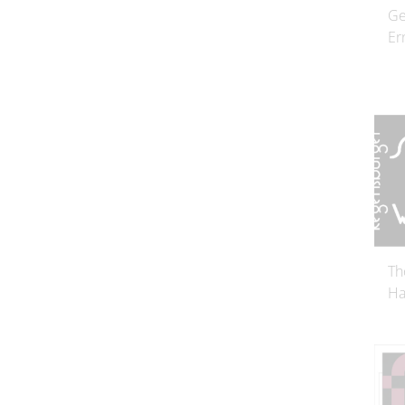
Ge
Er
Th
Ha