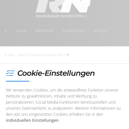
Dienstag
08:30 - 17:00 Uhr
5 Min. Gehweg zum Bahnhof Regensburg
Mittwoch
08:30 - 17:00 Uhr
kostenlose Parkplätze direkt vor der Tür
meet us on facebook
Donnerstag
08:30 - 17:00 Uhr
REGENSBURGER NACHRICHTEN
.DE
follow us on Instagram
Freitag
08:30 - 17:00 Uhr
check us on Google
SUCHE
IMPRESSUM
DATENSCHUTZ
KONTAKT
Unser Redaktions- und Support-Team ist im Augenblick
nicht telefonisch erreichbar. Sie können uns jedoch
jederzeit
eine E-Mail
schreiben
!
© 2002 - 2026 FILTERVERLAG
MADE WITH
Cookie-Einstellungen
Wir verwenden Cookies, um die einwandfreie Funktion unserer
Website zu gewährleisten, Inhalte und Werbung zu
personalisieren, Social Media-Funktionen bereitzustellen und
unseren Datenverkehr zu analysieren. Weitere Informationen zu
den von uns eingesetzten Cookies erhalten Sie in den
individuellen Einstellungen
.