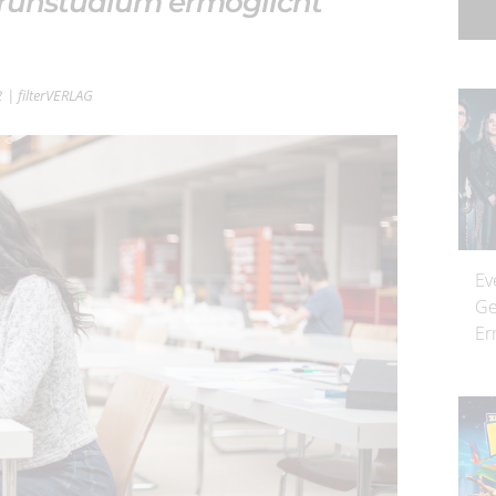
Frühstudium ermöglicht
2
| filterVERLAG
Ev
Ge
Er