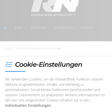
www.regensburger-nachrichten.de
Dienstag
08:30 - 17:00 Uhr
5 Min. Gehweg zum Bahnhof Regensburg
Mittwoch
08:30 - 17:00 Uhr
kostenlose Parkplätze direkt vor der Tür
meet us on facebook
Donnerstag
08:30 - 17:00 Uhr
REGENSBURGER NACHRICHTEN
.DE
follow us on Instagram
Freitag
08:30 - 17:00 Uhr
check us on Google
SUCHE
IMPRESSUM
DATENSCHUTZ
KONTAKT
Unser Redaktions- und Support-Team ist erreichbar. Wir
sind noch
6 Stunden und 58 Minuten
für Sie da! Sie
erreichen uns telefonisch oder per
E-Mail
© 2002 - 2026 FILTERVERLAG
MADE WITH
Cookie-Einstellungen
Wir verwenden Cookies, um die einwandfreie Funktion unserer
Website zu gewährleisten, Inhalte und Werbung zu
personalisieren, Social Media-Funktionen bereitzustellen und
unseren Datenverkehr zu analysieren. Weitere Informationen zu
den von uns eingesetzten Cookies erhalten Sie in den
individuellen Einstellungen
.