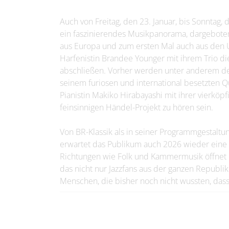
Auch von Freitag, den 23. Januar, bis Sonntag, 
ein faszinierendes Musikpanorama, dargebote
aus Europa und zum ersten Mal auch aus den 
Harfenistin Brandee Younger mit ihrem Trio di
abschließen. Vorher werden unter anderem de
seinem furiosen und international besetzten Q
Pianistin Makiko Hirabayashi mit ihrer vierk
feinsinnigen Händel-Projekt zu hören sein.
Von BR-Klassik als in seiner Programmgestaltun
erwartet das Publikum auch 2026 wieder eine St
Richtungen wie Folk und Kammermusik öffnet u
das nicht nur Jazzfans aus der ganzen Republ
Menschen, die bisher noch nicht wussten, dass 