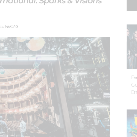
ernational: Sparks & Visions
ilterVERLAG
Ev
Ge
Er