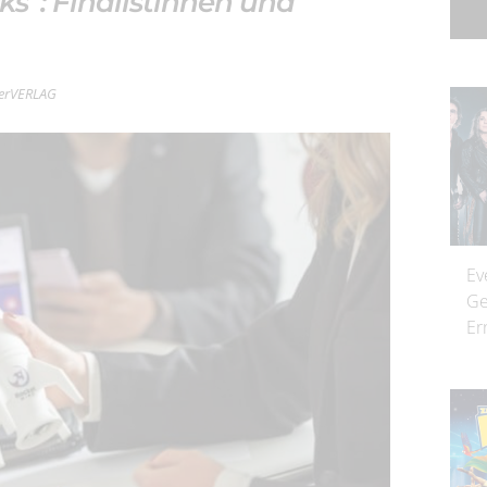
s“: Finalistinnen und
lterVERLAG
Ev
Ge
Er