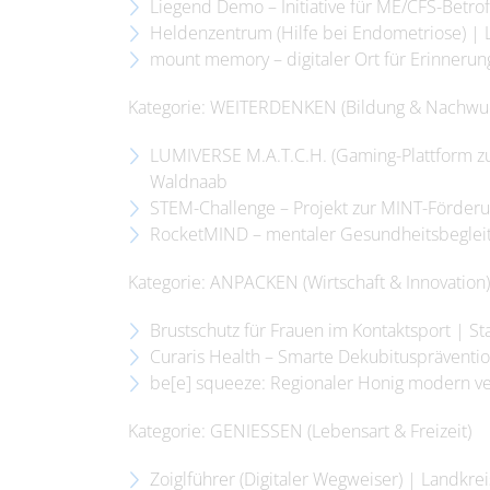
Liegend Demo – Initiative für ME/CFS-Betro
Heldenzentrum (Hilfe bei Endometriose) |
mount memory – digitaler Ort für Erinnerun
Kategorie: WEITERDENKEN (Bildung & Nachwu
LUMIVERSE M.A.T.C.H. (Gaming-Plattform zu
Waldnaab
STEM-Challenge – Projekt zur MINT-Förder
RocketMIND – mentaler Gesundheitsbegleite
Kategorie: ANPACKEN (Wirtschaft & Innovation)
Brustschutz für Frauen im Kontaktsport | S
Curaris Health – Smarte Dekubituspräventi
be[e] squeeze: Regionaler Honig modern v
Kategorie: GENIESSEN (Lebensart & Freizeit)
Zoiglführer (Digitaler Wegweiser) | Landkre