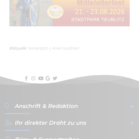
Bildquelle
:
Kamerafoto
|
Arnie Goodman
Anschrift & Redaktion
Ihr direkter Draht zu uns
filterVERLAG GmbH & Co. KG
- Werbeagentur & Verlag -