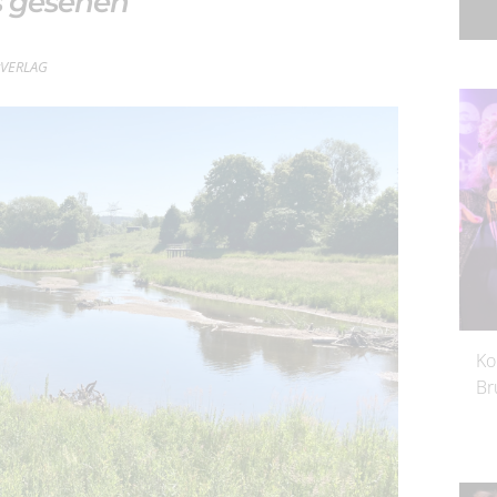
s gesehen
erVERLAG
Ko
Br