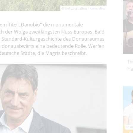
© Wolfgang Ludwig / Kamerafoto
r dem Titel „Danubio“ die monumentale
h der Wolga zweitlängsten Fluss Europas. Bald
ls Standard-Kulturgeschichte des Donauraumes
ise donauabwärts eine bedeutende Rolle. Werfen
deutsche Städte, die Magris beschreibt.
Th
Ha