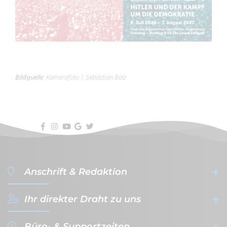
Bildquelle
:
Kamerafoto
|
Sebastian Balz
Anschrift & Redaktion
Ihr direkter Draht zu uns
filterVERLAG GmbH & Co. KG
- Werbeagentur & Verlag -
Büro- & Supportzeiten