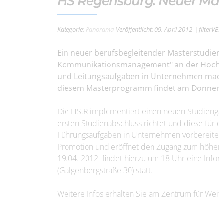
HS Regensburg: Neuer Ma
Kategorie:
Panorama
Veröffentlicht: 09. April 2012
| filterV
Ein neuer berufsbegleitender Masterstudie
Kommunikationsmanagement" an der Hochsch
und Leitungsaufgaben in Unternehmen mac
diesem Masterprogramm findet am Donnerst
Die HS.R implementiert einen neuen Studienga
ersten Studienabschluss richtet und diese f
Führungsaufgaben in Unternehmen vorbereiten 
Promotion und eröffnet den Zugang zum höhere
19.04. 2012 findet hierzu um 18 Uhr eine Inf
(Galgenbergstraße 30) statt.
Weitere Infos erhalten Sie am Zentrum für W