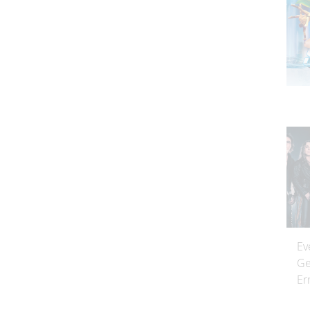
Ev
Ge
Er