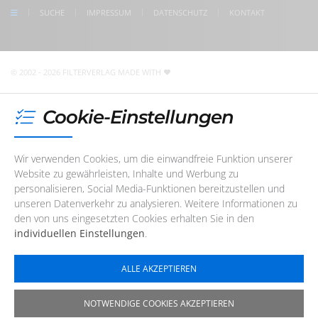
check us on Google
SUCHE
IMPRESSUM
DATENSCHUTZ
KONTAKT
Unser Redaktions- und Support-Team ist im Augenblick
nicht telefonisch erreichbar. Sie können uns jedoch
jederzeit
eine E-Mail
schreiben
!
© 2002 - 2026 FILTERVERLAG
MADE WITH
Cookie-Einstellungen
Wir verwenden Cookies, um die einwandfreie Funktion unserer
Website zu gewährleisten, Inhalte und Werbung zu
personalisieren, Social Media-Funktionen bereitzustellen und
unseren Datenverkehr zu analysieren. Weitere Informationen zu
den von uns eingesetzten Cookies erhalten Sie in den
individuellen Einstellungen
.
ALLE AKZEPTIEREN
NOTWENDIGE COOKIES AKZEPTIEREN