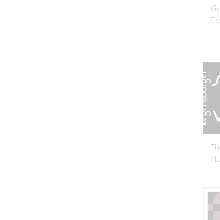
Ge
Er
Th
Ha