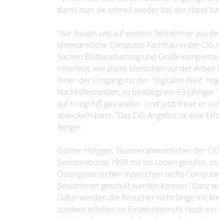
damit man sie schnell wieder bei der Hand ha
"Wir freuen uns auf weitere Teilnehmer aus der
ehrenamtliche Computer-Fachfrau in der CIG ni
Sachen Bildbearbeitung und Grafik komplettier
miterlebt, wie ältere Menschen vor der Arbeit
ihnen der Umgang mit der "digitalen Welt" re
Nachhilfestunden, so bestätigt ein 63-jähriger
auf Kriegsfuß gestanden. Und jetzt freue er si
abwickeln kann. "Das CIG-Angebot ist eine Erfo
Berger.
Günter Hölzgen, Teamverantwortlicher der CIG
Seniorenbüros 1999 mit ins Leben gerufen. I
Ostengasse stehen inzwischen sechs Computer
Seniorinnen geschult werden können "Ganz viel
Dabei werden die Besucher nicht lange mit kom
sondern erleben im Einzelunterricht rasch ein d