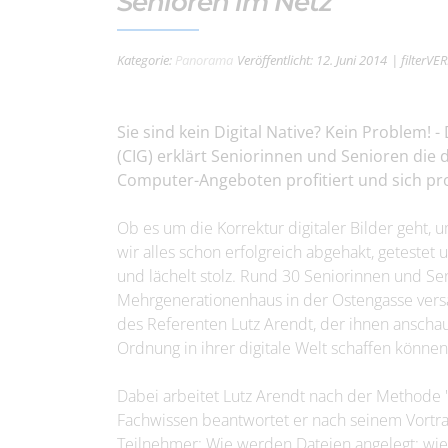
Senioren im Netz
Kategorie:
Panorama
Veröffentlicht: 12. Juni 2014
| filterVE
Sie sind kein Digital Native? Kein Problem
(CIG) erklärt Seniorinnen und Senioren die 
Computer-Angeboten profitiert und sich p
Ob es um die Korrektur digitaler Bilder geht,
wir alles schon erfolgreich abgehakt, getestet 
und lächelt stolz. Rund 30 Seniorinnen und S
Mehrgenerationenhaus in der Ostengasse vers
des Referenten Lutz Arendt, der ihnen anschaul
Ordnung in ihrer digitale Welt schaffen können
Dabei arbeitet Lutz Arendt nach der Methode "
Fachwissen beantwortet er nach seinem Vortra
Teilnehmer: Wie werden Dateien angelegt; wie