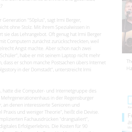
t?
 Generation "50plus", sagt Irmi Berger,
cht ohne Stolz. Mit ihrem Spezialwissen in
t sie das Lehrangebot. Oft genug hat Irmi Berger
 mit Computern zunächst zurückschreckten, weil
gelrecht Angst machte. Aber schon nach zwei
 "Schüler", habe er mit seinem Laptop nicht mehr
Th
ch, dass er schon manche Postsachen übers Internet
Ha
lgsstory in der Domstadt", unterstreicht Irmi
, hatte die Computer- und Internetgruppe des
m Mehrgenerationenhaus in der Regensburger
, an denen interessierte Senioren und
 Praxis und weniger Theorie", heißt die Devise.
plizierten Fachausdrücken "drangsaliert",
igitales Erfolgserlebnis. Die Kosten für 90