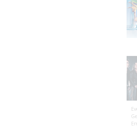
Ev
Ge
Er