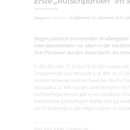
Erste „Rutschpartien“ im 
Kategorie:
Panorama
Veröffentlicht: 02. Dezember 2014
| f
Wegen plötzlich eintretender Straßenglät
Feierabendverkehr vor allem in der nördlic
Drei Personen wurden dabei leicht- bis mitt
In der Zeit von 17:30 bis 19:30 Uhr musste die
Tirschenreuth und Neustadt a. d. WN, zu 15 Ve
Glücklicherweise blieb es meist bei Blechschä
Neustadt a. d. WN wurden zwei Personen leicht-
leichtverletzte Person gab es im Landkreis Ti
entstandene Sachschaden dürfte sich auf rund
Die Streudienste in der Region waren im Einsat
---------------------------
Bild: Jörg Sabel / pixelio.de