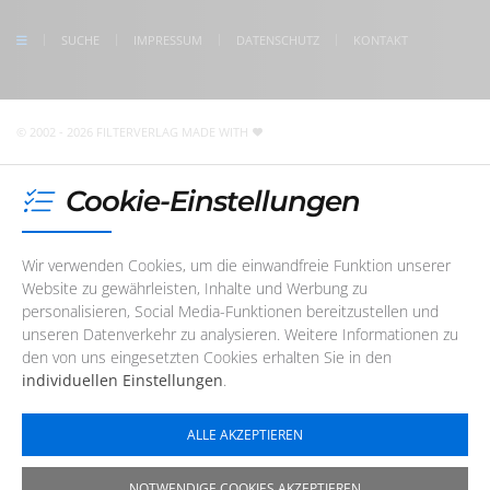
Freitag
08:30 - 17:00 Uhr
check us on Google
SUCHE
IMPRESSUM
DATENSCHUTZ
KONTAKT
Unser Redaktions- und Support-Team ist im Augenblick
nicht telefonisch erreichbar. Sie können uns jedoch
jederzeit
eine E-Mail
schreiben
!
© 2002 - 2026 FILTERVERLAG
MADE WITH
Cookie-Einstellungen
Wir verwenden Cookies, um die einwandfreie Funktion unserer
Website zu gewährleisten, Inhalte und Werbung zu
personalisieren, Social Media-Funktionen bereitzustellen und
unseren Datenverkehr zu analysieren. Weitere Informationen zu
den von uns eingesetzten Cookies erhalten Sie in den
individuellen Einstellungen
.
ALLE AKZEPTIEREN
NOTWENDIGE COOKIES AKZEPTIEREN