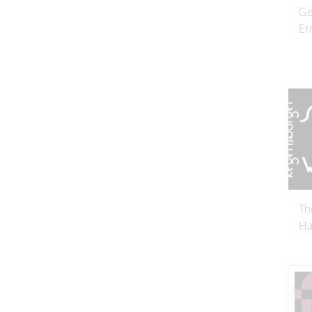
Ge
Er
Th
Ha