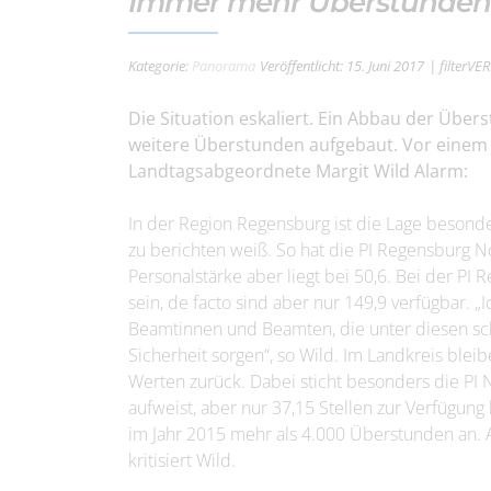
Immer mehr Überstunden b
Kategorie:
Panorama
Veröffentlicht: 15. Juni 2017
| filterVE
Die Situation eskaliert. Ein Abbau der Übers
weitere Überstunden aufgebaut. Vor einem 
Landtagsabgeordnete Margit Wild Alarm:
In der Region Regensburg ist die Lage besond
zu berichten weiß. So hat die PI Regensburg No
Personalstärke aber liegt bei 50,6. Bei der PI 
sein, de facto sind aber nur 149,9 verfügbar. 
Beamtinnen und Beamten, die unter diesen sch
Sicherheit sorgen“, so Wild. Im Landkreis bleib
Werten zurück. Dabei sticht besonders die PI N
aufweist, aber nur 37,15 Stellen zur Verfügung 
im Jahr 2015 mehr als 4.000 Überstunden an. A
kritisiert Wild.