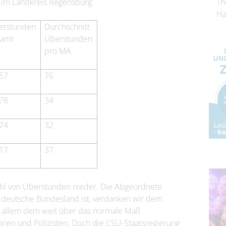
n im Landkreis Regensburg:
Th
Ha
erstunden
Durchschnitt
samt
Überstunden
pro MA
557
76
178
34
074
32
117
37
zahl von Überstunden nieder. Die Abgeordnete
e deutsche Bundesland ist, verdanken wir dem
r allem dem weit über das normale Maß
nen und Polizisten. Doch die CSU-Staatsregierung