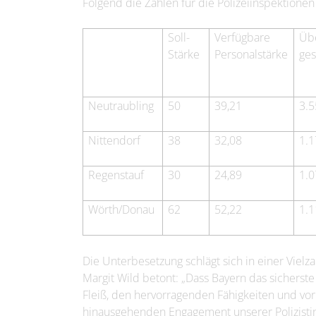
Folgend die Zahlen für die Polizeiinspektione
Soll-
Verfügbare
Üb
Stärke
Personalstärke
ge
Neutraubling
50
39,21
3.
Nittendorf
38
32,08
1.
Regenstauf
30
24,89
1.
Wörth/Donau
62
52,22
1.
Die Unterbesetzung schlägt sich in einer Viel
Margit Wild betont: „Dass Bayern das sicherst
Fleiß, den hervorragenden Fähigkeiten und vo
hinausgehenden Engagement unserer Polizistin