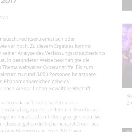
 2017
ERLAG
mistisch, rechtsextremistisch oder
h wie vor hoch. Zu diesem Ergebnis kommt
 seiner Analyse des Verfassungsschutzberichts
at. In besonderer Weise beschäftigte die
s Thema weltweiter Cyberangriffe. Bis zum
ektrum zu rund 3.850 Personen belastbare
llen Phänomenbereichen gebe es
r nach wie vor hohen Gewaltbereitschaft.
Ko
 seien dauerhaft im Zielspektrum des
Br
hl von Anschlägen, unter anderem in Manchester,
ngst im französischen Trèbes gezeigt haben. Sie
 Bundesweit gehen die Sicherheitsbehörden laut
reisten Islamisten aus. Ende 2017 lagen