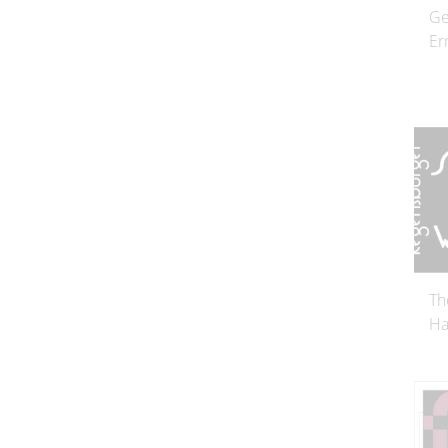
Ge
Er
Th
Ha