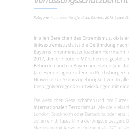
Verfassungsschutzbericht
Kategorie:
Panorama
Veröffentlicht: 05. April 2018
| filterV
In allen Bereichen des Extremismus, ob isla
linksextremistisch, ist die Gefährdung nac
Bayerns Innenminister Joachim Herrmann in
2017, den er heute in München vorgestellt h
Behörden auch in Bayern im letzten Jahr da
Jahresende lagen zudem im Reichsbürgersp
Hinweise zur Szenezugehörigkeit vor. In a
besorgniserregende Entwicklungen mit eine
Die westlichen Gesellschaften und ihre Bürger
internationalen Terrorismus
, wie die Vielza
London, Stockholm oder Barcelona oder erst jü
sollen ein diffuses Klima der Angst erzeugen.
Herrmann mittlerweile von mehr als 970 ausge