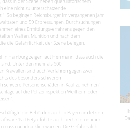
, dass in der Szene neben querulatorischem
h eine nicht zu unterschätzende
ht." So begingen Reichsbürger im vergangenen Jahr
Gewalttaten und 59 Erpressungen. Durchsuchungen
ahmen eines Ermittlungsverfahrens gegen den
estellten Waffen, Munition und nach dem
ie die Gefährlichkeit der Szene belegen.
l in Hamburg zeigen laut Herrmann, dass auch die
 sind. Unter den mehr als 600
n Krawallen sind auch Verfahren gegen zwei
achts des besonders schweren
h schwere Personenschäden in Kauf zu nehmen"
chläge auf die Polizeiinspektion Weilheim oder
isen".
Hi
chäftigte die Behörden auch in Bayern im letzten
Da
dsoftware 'NotPetya' führte auch bei Unternehmen
ch muss nachdrücklich warnen: Die Gefahr solch