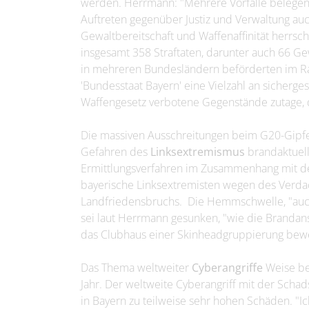
werden. Herrmann: "Mehrere Vorfälle belegen
Auftreten gegenüber Justiz und Verwaltung auc
Gewaltbereitschaft und Waffenaffinität herrsc
insgesamt 358 Straftaten, darunter auch 66 
in mehreren Bundesländern beförderten im R
'Bundesstaat Bayern' eine Vielzahl an sicherg
Waffengesetz verbotene Gegenstände zutage, d
Die massiven Ausschreitungen beim G20-Gipfe
Gefahren des
Linksextremismus
brandaktuell
Ermittlungsverfahren im Zusammenhang mit de
bayerische Linksextremisten wegen des Verd
Landfriedensbruchs. Die Hemmschwelle, "auc
sei laut Herrmann gesunken, "wie die Brandans
das Clubhaus einer Skinheadgruppierung bewe
Das Thema weltweiter
Cyberangriffe
Weise bes
Jahr. Der weltweite Cyberangriff mit der Scha
in Bayern zu teilweise sehr hohen Schäden. "I