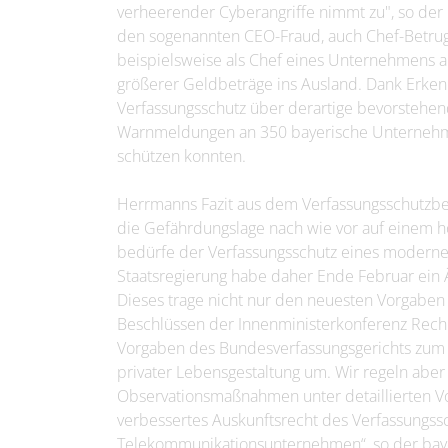
verheerender Cyberangriffe nimmt zu", so der
den sogenannten CEO-Fraud, auch Chef-Betrug 
beispielsweise als Chef eines Unternehmens a
größerer Geldbeträge ins Ausland. Dank Erken
Verfassungsschutz über derartige bevorstehe
Warnmeldungen an 350 bayerische Unternehme
schützen konnten.
Herrmanns Fazit aus dem Verfassungsschutzbe
die Gefährdungslage nach wie vor auf einem h
bedürfe der Verfassungsschutz eines modernen
Staatsregierung habe daher Ende Februar ein 
Dieses trage nicht nur den neuesten Vorgaben
Beschlüssen der Innenministerkonferenz Rechn
Vorgaben des Bundesverfassungsgerichts zum
privater Lebensgestaltung um. Wir regeln aber 
Observationsmaßnahmen unter detaillierten Vo
verbessertes Auskunftsrecht des Verfassungss
Telekommunikationsunternehmen“, so der baye