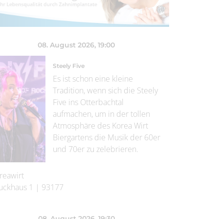
08. August 2026
, 19:00
Steely Five
Es ist schon eine kleine
Tradition, wenn sich die Steely
Five ins Otterbachtal
aufmachen, um in der tollen
Atmosphäre des Korea Wirt
Biergartens die Musik der 60er
und 70er zu zelebrieren.
reawirt
uckhaus 1
|
93177
08. August 2026
, 19:30