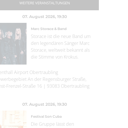
WEITERE VERANSTALTUNGEN
07. August 2026
, 19:30
Marc Storace & Band
Storace ist die neue Band um
den legendären Sänger Marc
Storace, weltweit bekannt als
die Stimme von Krokus.
enthall Airport Obertraubling
werbegebiet An der Regensburger Straße,
nst-Frenzel-Straße 16
|
93083
Obertraubling
07. August 2026
, 19:30
Festival Son Cuba
Die Gruppe lässt den