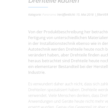
Drehteile kaufen
Kategorie:
Panorama
Veröffentlicht: 15. Mai 2018
| filterVE
Von der Produktbeschreibung her betrachtet 
Fertigung von unterschiedlichen Materialien
in der Installationstechnik ebenso wie in d
Autotechnik werden Drehteile heute noch be
verändert haben, aber Drehteile finden au
heraus betrachtet sind Drehteile heute noch
ein elementarer Bestandteil bei der Herstel
Industrie.
Es verwundert daher auch nicht, dass sich zah
Drehteilen spezialisiert haben. Drehteile werd
verwendet. Viele Menschen denken, dass Dre
Anwendungen und Geräte heute nicht mehr ve
ersetzt wurden. Genau das Gegenteil ist aber 