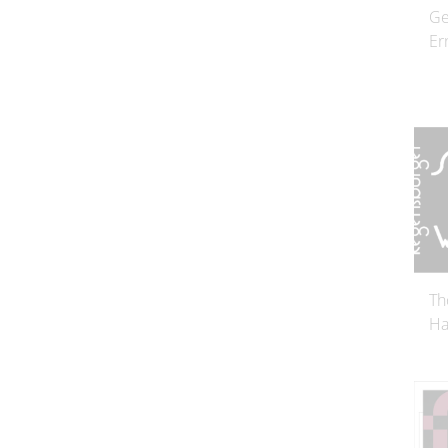
Ge
Er
Th
Ha