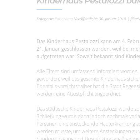
Kinderhaus Pestalozzi bal
Kategorie:
Panorama
Veröffentlicht: 30. Januar 2019
| filte
Das Kinderhaus Pestalozzi kann am 4. Febru
21. Januar geschlossen worden, weil bei m
aufgetreten war. Soweit bekannt sind Kinde
Alle Eltern sind umfassend informiert worden.
geworden, weil das gesamte Kinderhaus sicher
Ebenfalls vorsichtshalber hat die Stadt Regensb
werden, eine Attestpflicht angeordnet.
Das städtische Kinderhaus Pestalozzi wurde zu
Schließung wurde dann jedoch nochmals verlän
Personen eine ansteckende Hauterkrankung auf
werden musste, um weitere Ansteckungen zu ve
Sonderreinigung und Desinfektionsmaßnahme