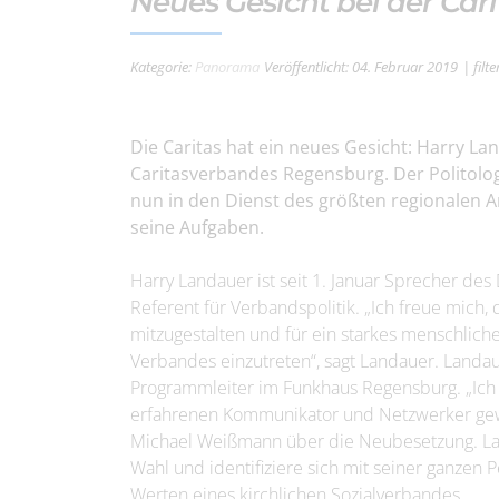
Neues Gesicht bei der Car
Kategorie:
Panorama
Veröffentlicht: 04. Februar 2019
| fil
Die Caritas hat ein neues Gesicht: Harry La
Caritasverbandes Regensburg. Der Politologe
nun in den Dienst des größten regionalen Ar
seine Aufgaben.
Harry Landauer ist seit 1. Januar Sprecher d
Referent für Verbandspolitik. „Ich freue mich,
mitzugestalten und für ein starkes menschlich
Verbandes einzutreten“, sagt Landauer. Landau
Programmleiter im Funkhaus Regensburg. „Ich 
erfahrenen Kommunikator und Netzwerker gewi
Michael Weißmann über die Neubesetzung. La
Wahl und identifiziere sich mit seiner ganzen 
Werten eines kirchlichen Sozialverbandes.