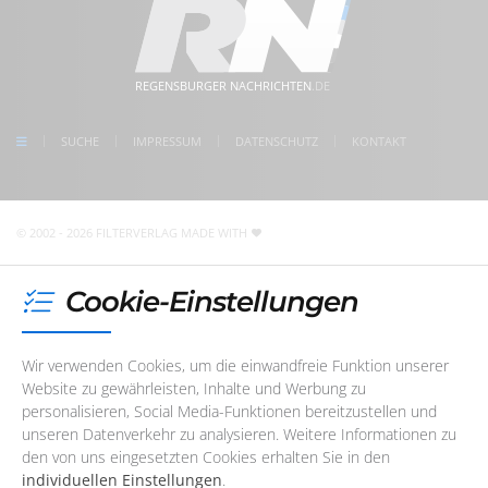
Montag
08:30 - 17:00 Uhr
im Herzen der Regensburger Altstadt
www.regensburger-nachrichten.de
Dienstag
08:30 - 17:00 Uhr
5 Min. Gehweg zum Bahnhof Regensburg
Mittwoch
08:30 - 17:00 Uhr
kostenlose Parkplätze direkt vor der Tür
meet us on facebook
Donnerstag
08:30 - 17:00 Uhr
REGENSBURGER NACHRICHTEN
.DE
follow us on Instagram
Freitag
08:30 - 17:00 Uhr
check us on Google
SUCHE
IMPRESSUM
DATENSCHUTZ
KONTAKT
Unser Redaktions- und Support-Team ist im Augenblick
nicht telefonisch erreichbar. Sie können uns jedoch
jederzeit
eine E-Mail
schreiben
!
© 2002 - 2026 FILTERVERLAG
MADE WITH
Cookie-Einstellungen
Wir verwenden Cookies, um die einwandfreie Funktion unserer
Website zu gewährleisten, Inhalte und Werbung zu
personalisieren, Social Media-Funktionen bereitzustellen und
unseren Datenverkehr zu analysieren. Weitere Informationen zu
den von uns eingesetzten Cookies erhalten Sie in den
individuellen Einstellungen
.