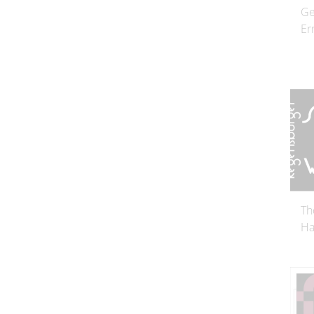
Ge
Er
Th
Ha