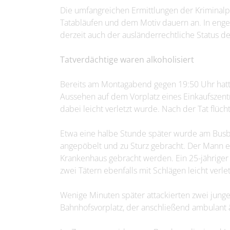
Die umfangreichen Ermittlungen der Kriminal
Tatabläufen und dem Motiv dauern an. In eng
derzeit auch der ausländerrechtliche Status d
Tatverdächtige waren alkoholisiert
Bereits am Montagabend gegen 19:50 Uhr hatt
Aussehen auf dem Vorplatz eines Einkaufszentr
dabei leicht verletzt wurde. Nach der Tat flüch
Etwa eine halbe Stunde später wurde am Busba
angepöbelt und zu Sturz gebracht. Der Mann erl
Krankenhaus gebracht werden. Ein 25-jähriger
zwei Tätern ebenfalls mit Schlägen leicht verlet
Wenige Minuten später attackierten zwei jun
Bahnhofsvorplatz, der anschließend ambulant ä