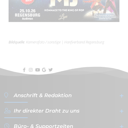
Bildquelle
:
Kamerafoto / sonstige
|
Hanfverband Regensburg
Anschrift & Redaktion
Ihr direkter Draht zu uns
filterVERLAG GmbH & Co. KG
- Werbeagentur & Verlag -
Büro- & Supportzeiten