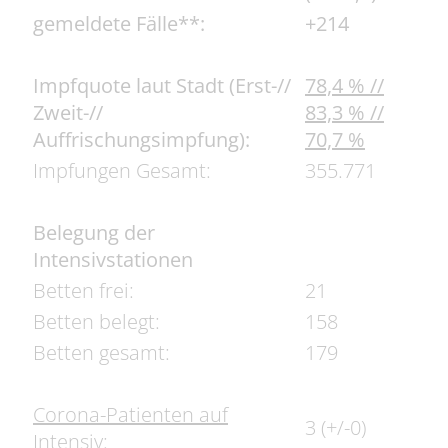
gemeldete Fälle**:
+214
Impfquote laut Stadt (Erst-//
78,4 % //
Zweit-//
83,3 % //
Auffrischungsimpfung):
70,7 %
Impfungen Gesamt:
355.771
Belegung der
Intensivstationen
Betten frei:
21
Betten belegt:
158
Betten gesamt:
179
Corona-Patienten auf
3 (+/-0)
Intensiv: