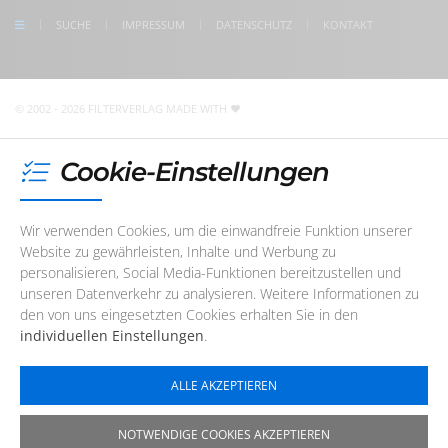
check us on Google
SUCHE
IMPRESSUM
DATENSCHUTZ
KONTAKT
Unser Redaktions- und Support-Team ist erreichbar. Wir
sind noch
5 Stunden und 44 Minuten
für Sie da! Sie
erreichen uns telefonisch oder per
E-Mail
© 2002 - 2026 FILTERVERLAG
MADE WITH
Cookie-Einstellungen
Wir verwenden Cookies, um die einwandfreie Funktion unserer
Website zu gewährleisten, Inhalte und Werbung zu
personalisieren, Social Media-Funktionen bereitzustellen und
unseren Datenverkehr zu analysieren. Weitere Informationen zu
den von uns eingesetzten Cookies erhalten Sie in den
individuellen Einstellungen
.
ALLE AKZEPTIEREN
NOTWENDIGE COOKIES AKZEPTIEREN