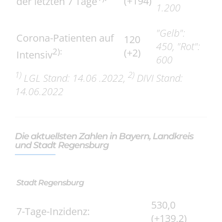
(+194)
der letzten 7 Tage
1.200
"Gelb":
Corona-Patienten auf
120
450, "Rot":
2):
(+2)
Intensiv
600
1)
2)
LGL Stand: 14
.06
.2022
,
DIVI Stand:
14.06
.2022
Die aktuellsten Zahlen in Bayern, Landkreis
und Stadt Regensburg
Stadt Regensburg
530,0
7-Tage-Inzidenz:
(+139,2)