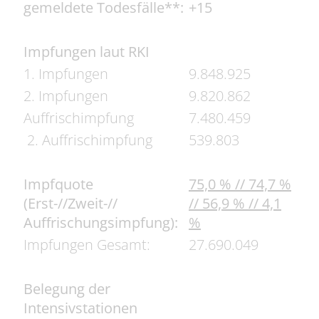
gemeldete Todesfälle**:
+15
Impfungen laut RKI
1. Impfungen
9.848.925
2. Impfungen
9.820.862
Auffrischimpfung
7.480.459
2. Auffrischimpfung
539.803
Impfquote
75,0
% // 74,7 %
(Erst-//Zweit-//
// 56,9 % // 4,1
Auffrischungsimpfung):
%
Impfungen Gesamt:
27.690.049
Belegung der
Intensivstationen