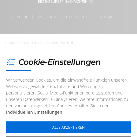
REGENSBURGER NACHRICHTEN
.DE
follow us on Instagram
Freitag
08:30 - 17:00 Uhr
check us on Google
SUCHE
IMPRESSUM
DATENSCHUTZ
KONTAKT
Unser Redaktions- und Support-Team ist im Augenblick
nicht telefonisch erreichbar. Sie können uns jedoch
jederzeit
eine E-Mail
schreiben
!
© 2002 - 2026 FILTERVERLAG
MADE WITH
Cookie-Einstellungen
Wir verwenden Cookies, um die einwandfreie Funktion unserer
Website zu gewährleisten, Inhalte und Werbung zu
personalisieren, Social Media-Funktionen bereitzustellen und
unseren Datenverkehr zu analysieren. Weitere Informationen zu
den von uns eingesetzten Cookies erhalten Sie in den
individuellen Einstellungen
.
ALLE AKZEPTIEREN