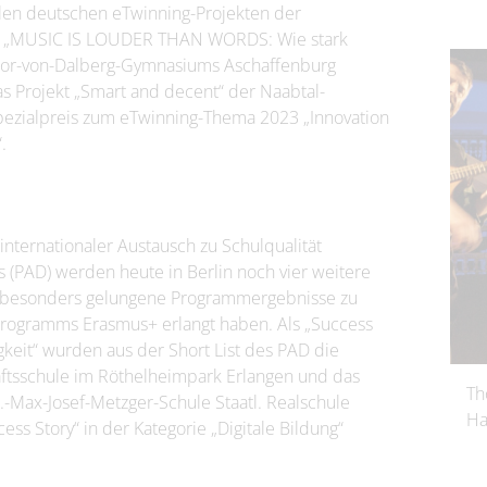
len deutschen eTwinning-Projekten der
ekt „MUSIC IS LOUDER THAN WORDS: Wie stark
odor-von-Dalberg-Gymnasiums Aschaffenburg
as Projekt „Smart and decent“ der Naabtal-
pezialpreis zum eTwinning-Thema 2023 „Innovation
.
nternationaler Austausch zu Schulqualität
 (PAD) werden heute in Berlin noch vier weitere
e besonders gelungene Programmergebnisse zu
ogramms Erasmus+ erlangt haben. Als „Success
gkeit“ wurden aus der Short List des PAD die
haftsschule im Röthelheimpark Erlangen und das
Th
Max-Josef-Metzger-Schule Staatl. Realschule
Ha
ess Story“ in der Kategorie „Digitale Bildung“