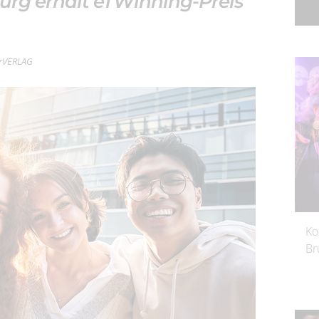
rg erhält eTWinning-Preis
terVERLAG
Ko
Br