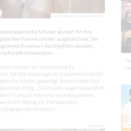
© CarlosBarquero / bigstockphoto.com
itere bayerische Schulen wurden für ihre
äischen Partnerschulen ausgezeichnet. Die
programms Erasmus+ durchgeführt wurden,
erkulturelle Kooperation.
Th
rischen Schulen zur Auszeichnung für
Ha
eit. Für ihre herausragende Zusammenarbeit mit
erische Schulen gewürdigt. Kultusminister Prof.
tionellen Erfolg: „Die Projekte zeigen beispielhaft,
n in Europa kreativ und nachhaltig gestaltet
ertvollen Beitrag zur interkulturellen
 pädagogischer Innovation.“
WERBUNG