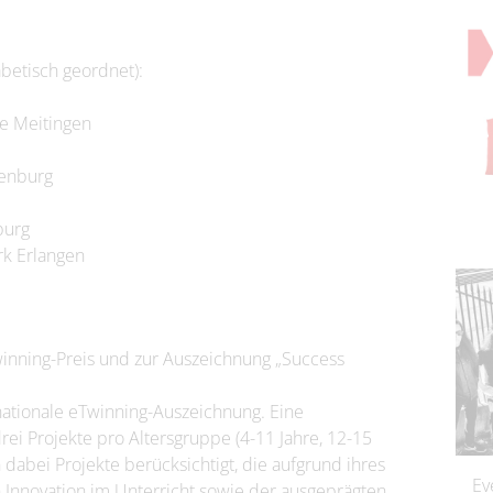
betisch geordnet):
le Meitingen
fenburg
burg
rk Erlangen
nning-Preis und zur Auszeichnung „Success
nationale eTwinning-Auszeichnung. Eine
ei Projekte pro Altersgruppe (4-11 Jahre, 12-15
n dabei Projekte berücksichtigt, die aufgrund ihres
Ev
 Innovation im Unterricht sowie der ausgeprägten