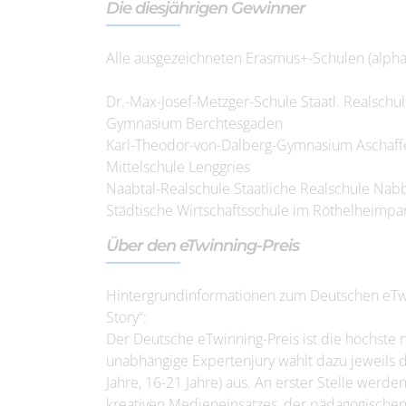
Die diesjährigen Gewinner
Alle ausgezeichneten Erasmus+-Schulen (alpha
Dr.-Max-Josef-Metzger-Schule Staatl. Realschu
Gymnasium Berchtesgaden
Karl-Theodor-von-Dalberg-Gymnasium Aschaf
Mittelschule Lenggries
Naabtal-Realschule Staatliche Realschule Nab
Städtische Wirtschaftsschule im Röthelheimpa
Über den eTwinning-Preis
Hintergrundinformationen zum Deutschen eTwi
Story“:
Der Deutsche eTwinning-Preis ist die höchste 
unabhängige Expertenjury wählt dazu jeweils dr
Jahre, 16-21 Jahre) aus. An erster Stelle werde
kreativen Medieneinsatzes, der pädagogischen