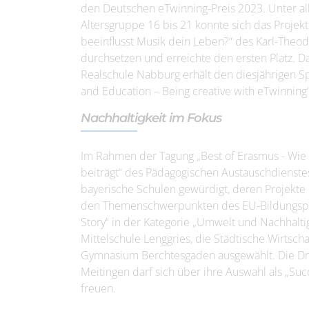
den Deutschen eTwinning-Preis 2023. Unter al
Altersgruppe 16 bis 21 konnte sich das Proj
beeinflusst Musik dein Leben?“ des Karl-The
durchsetzen und erreichte den ersten Platz. D
Realschule Nabburg erhält den diesjährigen S
and Education – Being creative with eTwinning“
Nachhaltigkeit im Fokus
Im Rahmen der Tagung „Best of Erasmus - Wie i
beiträgt“ des Pädagogischen Austauschdienstes
bayerische Schulen gewürdigt, deren Projekt
den Themenschwerpunkten des EU-Bildungspr
Story“ in der Kategorie „Umwelt und Nachhalti
Mittelschule Lenggries, die Städtische Wirtsc
Gymnasium Berchtesgaden ausgewählt. Die Dr.-
Meitingen darf sich über ihre Auswahl als „Succ
freuen.