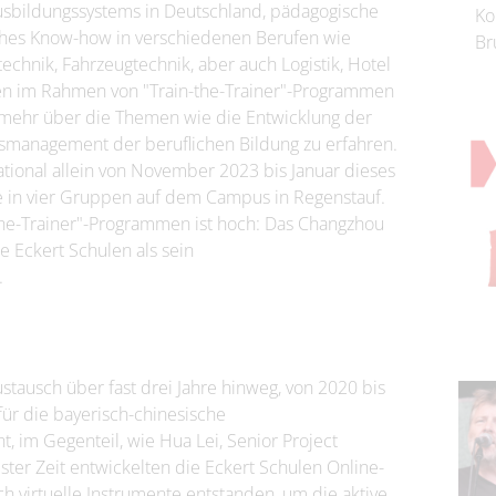
sbildungssystems in Deutschland, pädagogische
Ko
iches Know-how in verschiedenen Berufen wie
Br
echnik, Fahrzeugtechnik, aber auch Logistik, Hotel
en im Rahmen von "Train-the-Trainer"-Programmen
 mehr über die Themen wie die Entwicklung der
ätsmanagement der beruflichen Bildung zu erfahren.
tional allein von November 2023 bis Januar dieses
te in vier Gruppen auf dem Campus in Regenstauf.
the-Trainer"-Programmen ist hoch: Das Changzhou
ie Eckert Schulen als sein
.
tausch über fast drei Jahre hinweg, von 2020 bis
ür die bayerisch-chinesische
, im Gegenteil, wie Hua Lei, Senior Project
ester Zeit entwickelten die Eckert Schulen Online-
ch virtuelle Instrumente entstanden, um die aktive