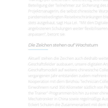
Beteiligung der Teilnehmer zur Sicherung des L
Projektmanagerin, die selbst chinesische Wurz
pandemiebedingten Reisebeschränkungen ble
stets ausgebaut, sagt Hua Lei. "Mit den Digit
angebotenen Schulungen weiter flexibilisiere
anpassen", betont sie.
Die Zeichen stehen auf Wachstum
Aktuell stehen die Zeichen auch deshalb weit
Geschäftsfelder ausbauen, unsere digitalen An
Geschäftsmodell auf weitere chinesische Colle
vergangenen Jahr entstanden zudem mehrere ne
Kooperation mit dem Binzhou Technician Colleg
Einwohnern rund 350 Kilometer südlich von Pek
the Trainer"-Programmen bis hin zu einer ch
Mechatroniker in China sowie regelmäßige A
Eckert Schulen die Zusammenarbeit mit dem Lis