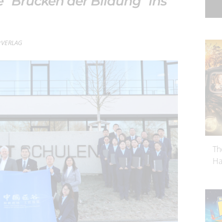
e "Brücken der Bildung" ins
terVERLAG
Th
Ha