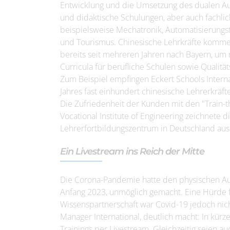
Entwicklung und die Umsetzung des dualen Au
und didaktische Schulungen, aber auch fachl
beispielsweise Mechatronik, Automatisierungst
und Tourismus. Chinesische Lehrkräfte komm
bereits seit mehreren Jahren nach Bayern, um
Curricula für berufliche Schulen sowie Qualit
Zum Beispiel empfingen Eckert Schools Interna
Jahres fast einhundert chinesische Lehrerkräf
Die Zufriedenheit der Kunden mit den "Train-
Vocational Institute of Engineering zeichnete d
Lehrerfortbildungszentrum in Deutschland aus
Ein Livestream ins Reich der Mitte
Die Corona-Pandemie hatte den physischen Aus
Anfang 2023, unmöglich gemacht. Eine Hürde f
Wissenspartnerschaft war Covid-19 jedoch nicht
Manager International, deutlich macht: In kürz
Trainings per Livestream. Gleichzeitig seien au