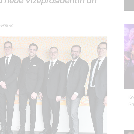
rd neue Vizepräsidentin an
terVERLAG
Ko
Br