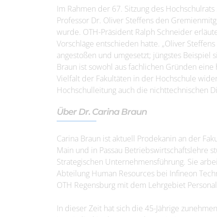
Im Rahmen der 67. Sitzung des Hochschulrats s
Professor Dr. Oliver Steffens den Gremienmitg
wurde. OTH-Präsident Ralph Schneider erläuter
Vorschläge entschieden hatte. „Oliver Steffens 
angestoßen und umgesetzt; jüngstes Beispiel 
Braun ist sowohl aus fachlichen Gründen eine 
Vielfalt der Fakultäten in der Hochschule wider.
Hochschulleitung auch die nichttechnischen Dis
Über Dr. Carina Braun
Carina Braun ist aktuell Prodekanin an der Faku
Main und in Passau Betriebswirtschaftslehre s
Strategischen Unternehmensführung. Sie arbei
Abteilung Human Resources bei Infineon Techno
OTH Regensburg mit dem Lehrgebiet Person
In dieser Zeit hat sich die 45-Jährige zunehm