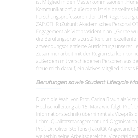
ist Mitglied in den Masterkommissionen „Hu
Kommunikation“, außerdem ist sie bestelltes 
Forschungsprofessuren der OTH Regensburg un
ZAP.OTHR (Zukunft Akademisches Personal OTH 
Engagement als Vizepräsidentin an. „Gerne würd
die Berufungspraxis zu stärken, um exzellente
anwendungsorientierte Ausrichtung unserer Le
Zusammenarbeit mit der Region stärken könne
außerdem mit verschiedenen Personen aus de
freue mich darauf, ein aktives Mitglied dieses 
Berufungen sowie Student Lifecycle 
Durch die Wahl von Prof. Carina Braun als Vize
Hochschulleitung ab 15. März wie folgt: Prof. Dr
Informationstechnik) übernimmt als Vizepräs
Lehre, Qualitätsmanagement und Organisation
Prof. Dr. Oliver Steffens (Fakultät Angewandte
weiterhin seine Arbeitsbereiche. Vizepräsident 