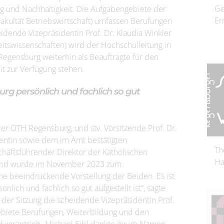
Ge
ung und Nachhaltigkeit. Die Aufgabengebiete der
Er
Fakultät Betriebswirtschaft) umfassen Berufungen
dende Vizepräsidentin Prof. Dr. Klaudia Winkler
itswissenschaften) wird der Hochschulleitung in
gensburg weiterhin als Beauftragte für den
t zur Verfügung stehen.
rg persönlich und fachlich so gut
der OTH Regensburg, und stv. Vorsitzende Prof. Dr.
identin sowie dem im Amt bestätigten
Th
chäftsführender Direktor der Katholischen
Ha
 und wurde im November 2023 zum
ne beeindruckende Vorstellung der Beiden. Es ist
ich und fachlich so gut aufgestellt ist“, sagte
der Sitzung die scheidende Vizepräsidentin Prof.
sgebiete Berufungen, Weiterbildung und den
vorantrieb. Michael Eibl dankte ihr im Namen