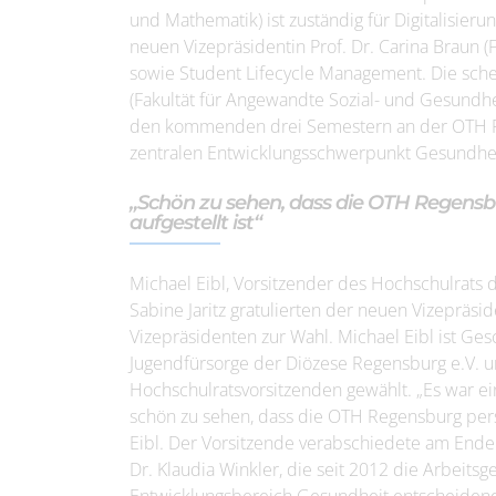
und Mathematik) ist zuständig für Digitalisier
neuen Vizepräsidentin Prof. Dr. Carina Braun (
sowie Student Lifecycle Management. Die schei
(Fakultät für Angewandte Sozial- und Gesundhe
den kommenden drei Semestern an der OTH Re
zentralen Entwicklungsschwerpunkt Gesundhei
„Schön zu sehen, dass die OTH Regensbu
aufgestellt ist“
Michael Eibl, Vorsitzender des Hochschulrats 
Sabine Jaritz gratulierten der neuen Vizepräs
Vizepräsidenten zur Wahl. Michael Eibl ist Ges
Jugendfürsorge der Diözese Regensburg e.V.
Hochschulratsvorsitzenden gewählt. „Es war ei
schön zu sehen, dass die OTH Regensburg persönl
Eibl. Der Vorsitzende verabschiedete am Ende 
Dr. Klaudia Winkler, die seit 2012 die Arbeit
Entwicklungsbereich Gesundheit entscheidend 