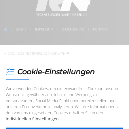
5 Min. Gehweg zum Bahnhof Regensburg
Mittwoch
08:30 - 17:00 Uhr
kostenlose Parkplätze direkt vor der Tür
meet us on facebook
Donnerstag
08:30 - 17:00 Uhr
REGENSBURGER NACHRICHTEN
.DE
follow us on Instagram
Freitag
08:30 - 17:00 Uhr
check us on Google
SUCHE
IMPRESSUM
DATENSCHUTZ
KONTAKT
Unser Redaktions- und Support-Team ist im Augenblick
nicht telefonisch erreichbar. Sie können uns jedoch
jederzeit
eine E-Mail
schreiben
!
© 2002 - 2026 FILTERVERLAG
MADE WITH
Cookie-Einstellungen
Wir verwenden Cookies, um die einwandfreie Funktion unserer
Website zu gewährleisten, Inhalte und Werbung zu
personalisieren, Social Media-Funktionen bereitzustellen und
unseren Datenverkehr zu analysieren. Weitere Informationen zu
den von uns eingesetzten Cookies erhalten Sie in den
individuellen Einstellungen
.