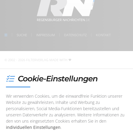
im Herzen der Regensburger Altstadt
www.regensburger-nachrichten.de
Dienstag
08:30 - 17:00 Uhr
5 Min. Gehweg zum Bahnhof Regensburg
Mittwoch
08:30 - 17:00 Uhr
kostenlose Parkplätze direkt vor der Tür
meet us on facebook
Donnerstag
08:30 - 17:00 Uhr
REGENSBURGER NACHRICHTEN
.DE
follow us on Instagram
Freitag
08:30 - 17:00 Uhr
check us on Google
SUCHE
IMPRESSUM
DATENSCHUTZ
KONTAKT
Unser Redaktions- und Support-Team ist im Augenblick
nicht telefonisch erreichbar. Sie können uns jedoch
jederzeit
eine E-Mail
schreiben
!
© 2002 - 2026 FILTERVERLAG
MADE WITH
Cookie-Einstellungen
Wir verwenden Cookies, um die einwandfreie Funktion unserer
Website zu gewährleisten, Inhalte und Werbung zu
personalisieren, Social Media-Funktionen bereitzustellen und
unseren Datenverkehr zu analysieren. Weitere Informationen zu
den von uns eingesetzten Cookies erhalten Sie in den
individuellen Einstellungen
.