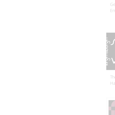
Ge
Er
Th
Ha