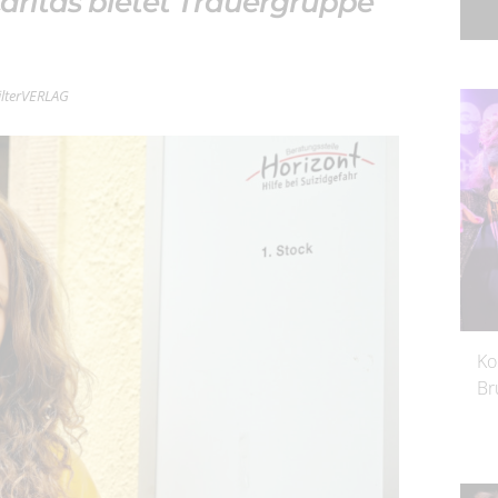
Caritas bietet Trauergruppe
filterVERLAG
Ko
Br