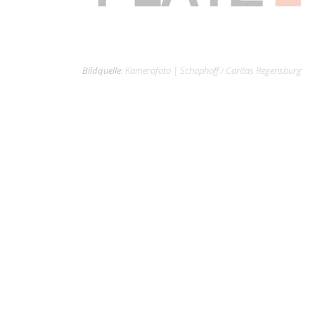
Bildquelle
:
Kamerafoto
|
Schophoff / Caritas Regensburg