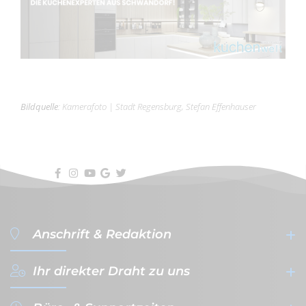
Bildquelle
:
Kamerafoto
|
Stadt Regensburg, Stefan Effenhauser
Anschrift & Redaktion
Ihr direkter Draht zu uns
filterVERLAG GmbH & Co. KG
- Werbeagentur & Verlag -