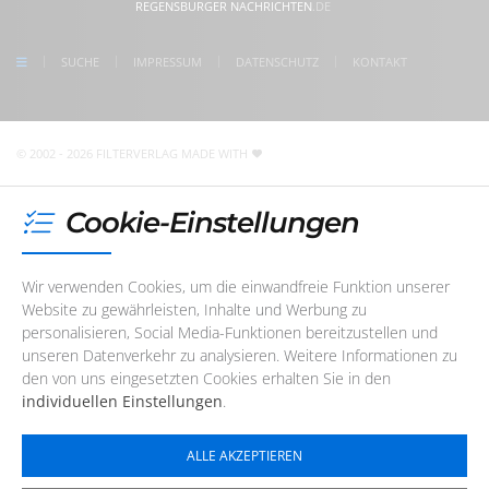
REGENSBURGER NACHRICHTEN
.DE
follow us on Instagram
Freitag
08:30 - 17:00 Uhr
check us on Google
SUCHE
IMPRESSUM
DATENSCHUTZ
KONTAKT
Unser Redaktions- und Support-Team ist erreichbar. Wir
sind noch
2 Stunden und 5 Minuten
für Sie da! Sie
erreichen uns telefonisch oder per
E-Mail
© 2002 - 2026 FILTERVERLAG
MADE WITH
Cookie-Einstellungen
Wir verwenden Cookies, um die einwandfreie Funktion unserer
Website zu gewährleisten, Inhalte und Werbung zu
personalisieren, Social Media-Funktionen bereitzustellen und
unseren Datenverkehr zu analysieren. Weitere Informationen zu
den von uns eingesetzten Cookies erhalten Sie in den
individuellen Einstellungen
.
ALLE AKZEPTIEREN