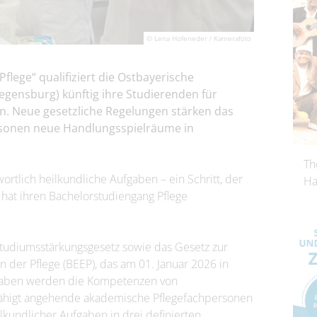
© Lena Hofeneder / Kamerafoto
lege“ qualifiziert die Ostbayerische
gensburg) künftig ihre Studierenden für
n. Neue gesetzliche Regelungen stärken das
rsonen neue Handlungsspielräume in
Th
tlich heilkundliche Aufgaben – ein Schritt, der
Ha
 hat ihren Bachelorstudiengang Pflege
tudiumsstärkungsgesetz sowie das Gesetz zur
 der Pflege (BEEP), das am 01. Januar 2026 in
Vorgaben werden die Kompetenzen von
fähigt angehende akademische Pflegefachpersonen
kundlicher Aufgaben in drei definierten