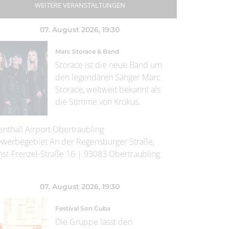
WEITERE VERANSTALTUNGEN
07. August 2026
, 19:30
Marc Storace & Band
Storace ist die neue Band um
den legendären Sänger Marc
Storace, weltweit bekannt als
die Stimme von Krokus.
enthall Airport Obertraubling
werbegebiet An der Regensburger Straße,
nst-Frenzel-Straße 16
|
93083
Obertraubling
07. August 2026
, 19:30
Festival Son Cuba
Die Gruppe lässt den