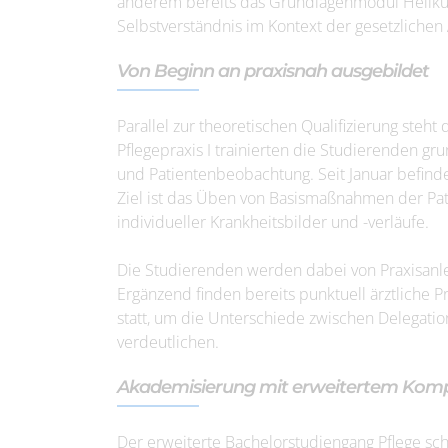
anderem bereits das Grundlagenmodul Heilkun
Selbstverständnis im Kontext der gesetzliche
Von Beginn an praxisnah ausgebildet
Parallel zur theoretischen Qualifizierung steh
Pflegepraxis I trainierten die Studierenden gr
und Patientenbeobachtung. Seit Januar befinde
Ziel ist das Üben von Basismaßnahmen der Pat
individueller Krankheitsbilder und -verläufe.
Die Studierenden werden dabei von Praxisanle
Ergänzend finden bereits punktuell ärztliche 
statt, um die Unterschiede zwischen Delegation
verdeutlichen.
Akademisierung mit erweitertem Komp
Der erweiterte Bachelorstudiengang Pflege schaf