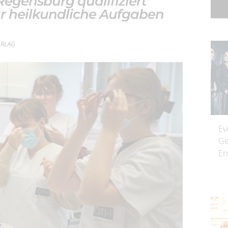
egensburg qualifiziert
ür heilkundliche Aufgaben
VERLAG
Ev
Ge
Er