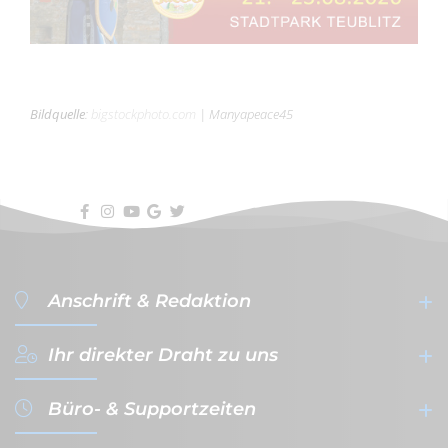
Bildquelle
:
bigstockphoto.com
|
Manyapeace45
Anschrift & Redaktion
Ihr direkter Draht zu uns
filterVERLAG GmbH & Co. KG
- Werbeagentur & Verlag -
Büro- & Supportzeiten
Gutenbergplatz 1a-1b
+49 (0)941 - 59 56 08-0