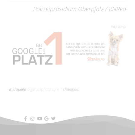
Polizeipräsidium Oberpfalz / RNRed
WERBUNG
Bildquelle
:
bigstockphoto.com
|
chalabala